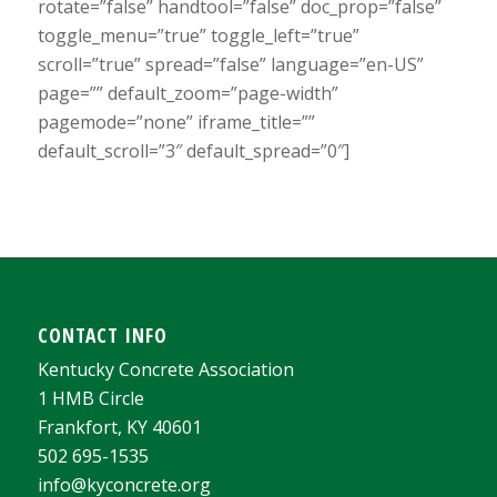
rotate=”false” handtool=”false” doc_prop=”false”
toggle_menu=”true” toggle_left=”true”
scroll=”true” spread=”false” language=”en-US”
page=”” default_zoom=”page-width”
pagemode=”none” iframe_title=””
default_scroll=”3″ default_spread=”0″]
CONTACT INFO
Kentucky Concrete Association
1 HMB Circle
Frankfort, KY 40601
502 695-1535
info@kyconcrete.org