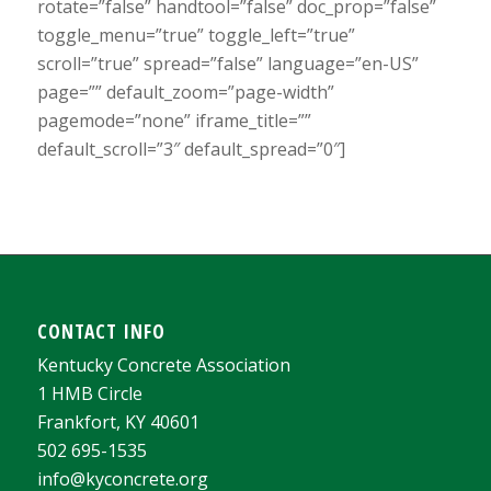
rotate=”false” handtool=”false” doc_prop=”false”
toggle_menu=”true” toggle_left=”true”
scroll=”true” spread=”false” language=”en-US”
page=”” default_zoom=”page-width”
pagemode=”none” iframe_title=””
default_scroll=”3″ default_spread=”0″]
CONTACT INFO
Kentucky Concrete Association
1 HMB Circle
Frankfort, KY 40601
502 695-1535
info@kyconcrete.org