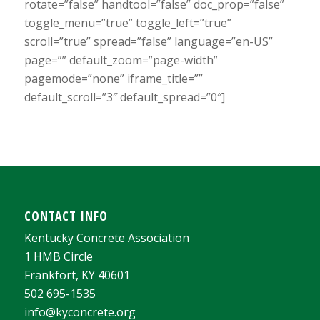
rotate=”false” handtool=”false” doc_prop=”false”
toggle_menu=”true” toggle_left=”true”
scroll=”true” spread=”false” language=”en-US”
page=”” default_zoom=”page-width”
pagemode=”none” iframe_title=””
default_scroll=”3″ default_spread=”0″]
CONTACT INFO
Kentucky Concrete Association
1 HMB Circle
Frankfort, KY 40601
502 695-1535
info@kyconcrete.org